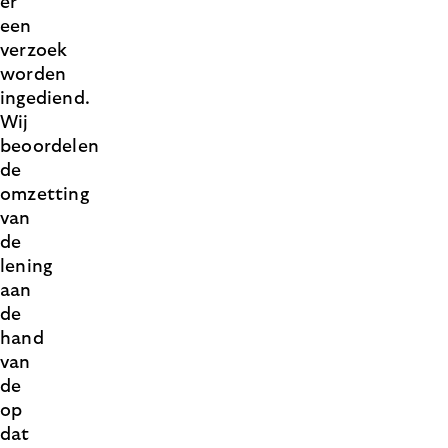
er
een
verzoek
worden
ingediend.
Wij
beoordelen
de
omzetting
van
de
lening
aan
de
hand
van
de
op
dat