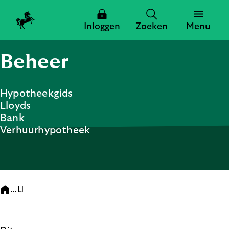
Inloggen
Zoeken
Menu
Beheer
Zoeken
Hypotheekgids
Lloyds
Zoeken
Bank
Verhuurhypotheek
Sluiten
...
Lloyds Bank Hypotheekgids
3. Beheer