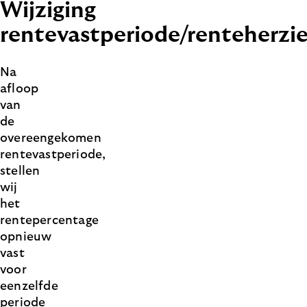
Wijziging
rentevastperiode/renteherzi
Na
afloop
van
de
overeengekomen
rentevastperiode,
stellen
wij
het
rentepercentage
opnieuw
vast
voor
eenzelfde
periode