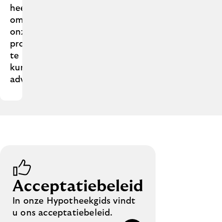
heeft
om
onze
producten
te
kunnen
adviseren.
Acceptatiebeleid
In onze Hypotheekgids vindt
u ons acceptatiebeleid.