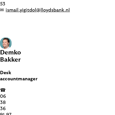
53
✉
ismail.yigitdol@lloydsbank.nl
Demko
Bakker
Desk
accountmanager
☎
06
38
36
91 97