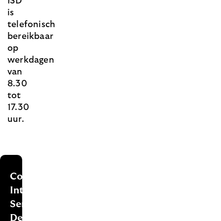
ISD
is
telefonisch
bereikbaar
op
werkdagen
van
8.30
tot
17.30
uur.
Contactgegevens
Intermediair
Service
Desk