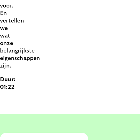
voor.
En
vertellen
we
wat
onze
belangrijkste
eigenschappen
zijn.
Duur:
01:22