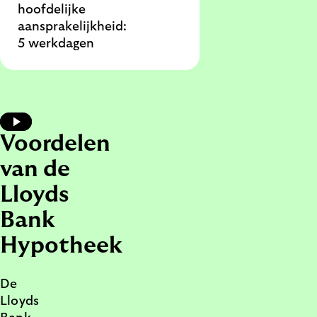
hoofdelijke
aansprakelijkheid:
5 werkdagen
Video afspelen
Voordelen
van de
Lloyds
Bank
Hypotheek
De
Lloyds