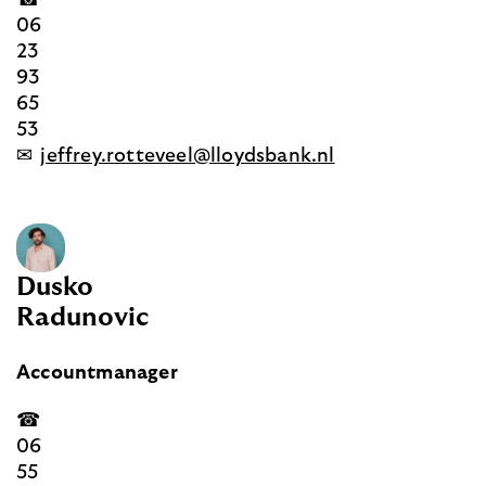
06
23
93
65
53
✉
jeffrey.rotteveel@lloydsbank.nl
Dusko
Radunovic
Accountmanager
☎
06
55