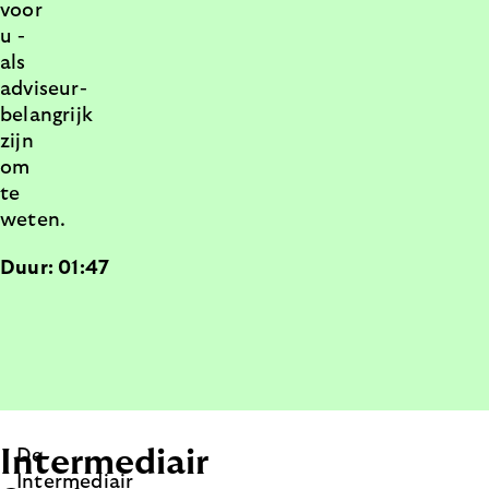
voor
u -
als
adviseur-
belangrijk
zijn
om
te
weten.
Duur: 01:47
Intermediair
De
Intermediair