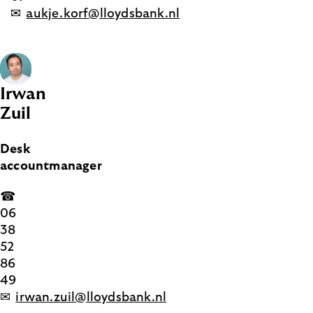
✉
aukje.korf@lloydsbank.nl
Irwan
Zuil
Desk
accountmanager
☎
06
38
52
86
49
✉
irwan.zuil@lloydsbank.nl