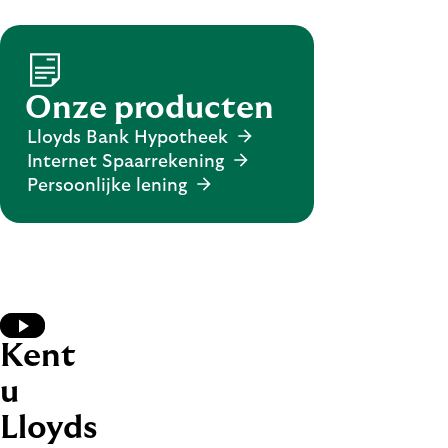
Onze producten
Lloyds Bank Hypotheek
Internet Spaarrekening
Persoonlijke lening
Video afspelen
Kent
u
Lloyds