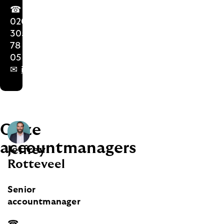
☎
020
305
78
05
✉
isd2@lloydsbank.nl
Onze
accountmanagers
Jeffrey
Rotteveel
Senior
accountmanager
☎