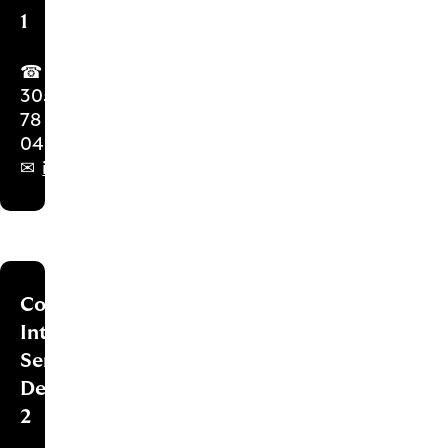
1
☎ 020
305
78
04
✉
isd1@lloydsbank.nl
Contactgegevens
Intermediair
Service
Desk
2