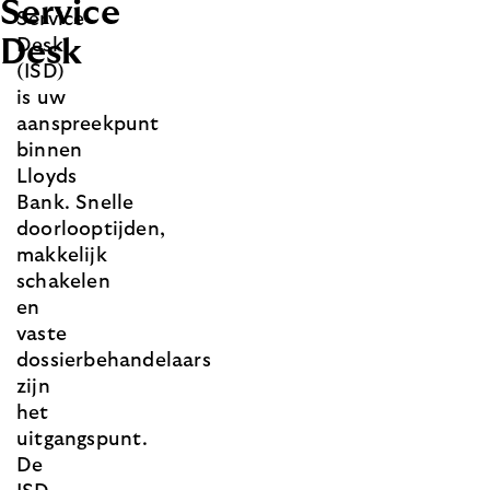
Service
Service
Desk
Desk
(ISD)
is uw
aanspreekpunt
binnen
Lloyds
Bank. Snelle
doorlooptijden,
makkelijk
schakelen
en
vaste
dossierbehandelaars
zijn
het
uitgangspunt.
De