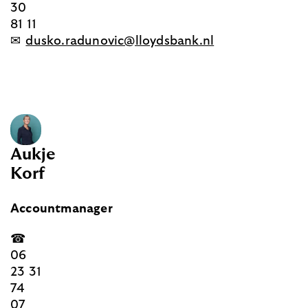
30
81 11
✉
dusko.radunovic@lloydsbank.nl
Aukje
Korf
Accountmanager
☎
06
23 31
74
07