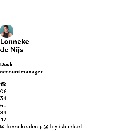
Lonneke
de Nijs
Desk
accountmanager
☎
06
34
60
84
47
✉
lonneke.denijs@lloydsbank.nl