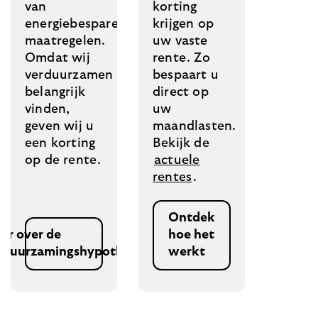
van
korting
energiebesparende
krijgen op
maatregelen.
uw vaste
Omdat wij
rente. Zo
verduurzamen
bespaart u
belangrijk
direct op
vinden,
uw
geven wij u
maandlasten.
een korting
Bekijk de
op de rente.
actuele
rentes
.
Ontdek
er over de
hoe het
rduurzamingshypotheek
werkt