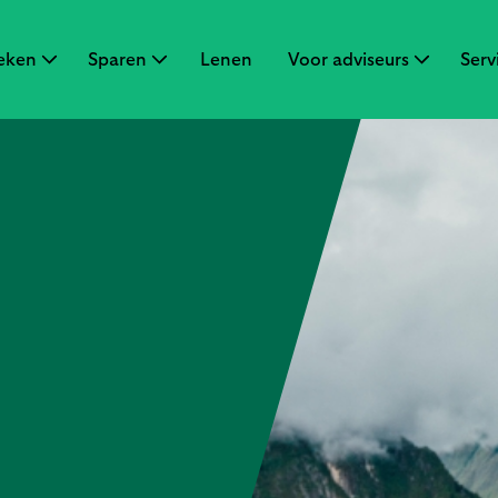
eken
Sparen
Lenen
Voor adviseurs
Serv
ken
en
Sluiten