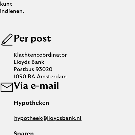
kunt
indienen.
Per post
Klachtencoördinator
Lloyds Bank
Postbus 93020
1090 BA Amsterdam
Via e-mail
Hypotheken
hypotheek@lloydsbank.nl
Sparen