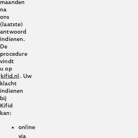
maanden
na
ons
(laatste)
antwoord
indienen.
De
procedure
vindt
u op
kifid.nl
. Uw
klacht
indienen
bij
Kifid
kan:
online
via