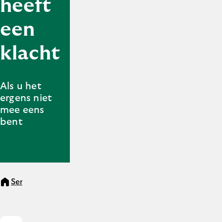
heeft
een
klacht
Als u het
ergens niet
mee eens
bent
Service en contact
U heeft een klacht