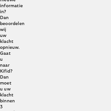
nieuwe
informatie
in?
Dan
beoordelen
wij
uw
klacht
opnieuw.
Gaat
u
naar
Kifid?
Dan
moet
u uw
klacht
binnen
3