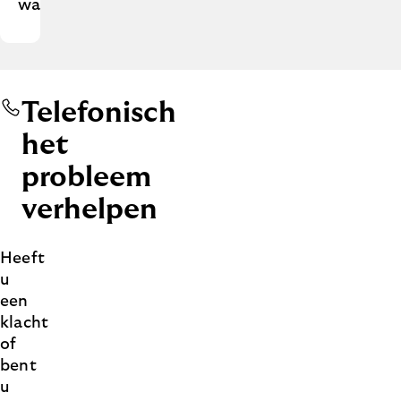
waardevol.
Telefonisch
het
probleem
verhelpen
Heeft
u
een
klacht
of
bent
u