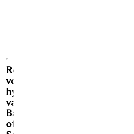
Rentelijst
Verduurzamingshypotheek
Rentes
voor
hypotheken
van
Bank
of