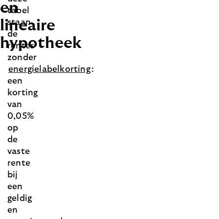
en
tabel
lineaire
staan
de
hypotheek
rentes
zonder
energielabelkorting
:
een
korting
van
0,05%
op
de
vaste
rente
bij
een
geldig
en