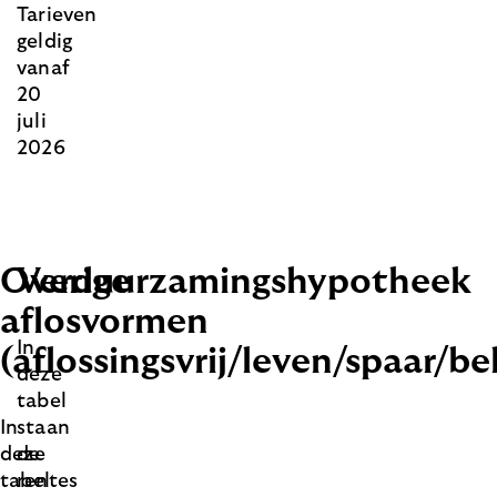
Tarieven
geldig
vanaf
20
juli
2026
Overige
Verduurzamingshypotheek
aflosvormen
In
(aflossingsvrij/leven/spaar/be
deze
tabel
In
staan
deze
de
tabel
rentes