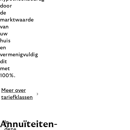
door
de
marktwaarde
van
uw
huis
en
vermenigvuldig
dit
met
100%.
Meer over
tariefklassen
Annuïteiten-
In
deze