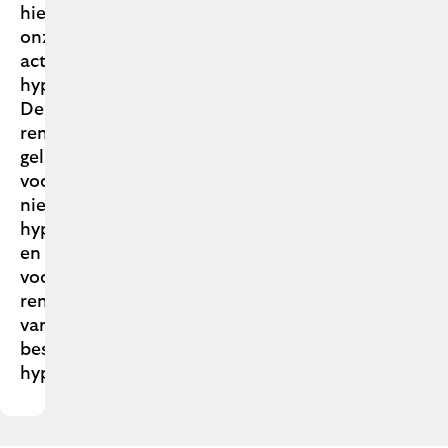
hier
onze
actuele
hypotheekrentes.
Deze
rentes
gelden
voor
nieuwe
hypotheken
en
voor
renteaanpassingen
van
bestaande
hypotheken.