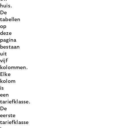
huis.
De
tabellen
op
deze
pagina
bestaan
uit
vijf
kolommen.
Elke
kolom
is
een
tariefklasse.
De
eerste
tariefklasse