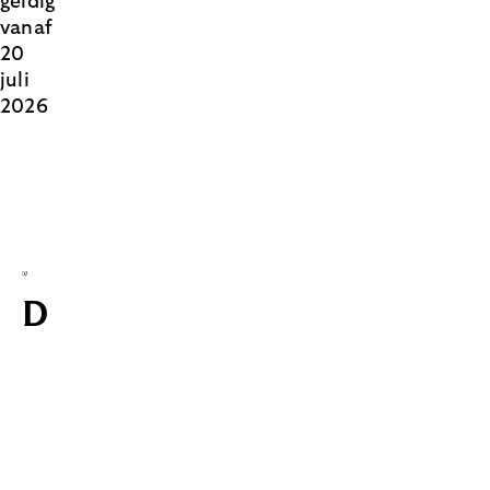
geldig
vanaf
20
juli
2026
Downloads
Rentelijst
Lloyds
Bank
Hypotheek