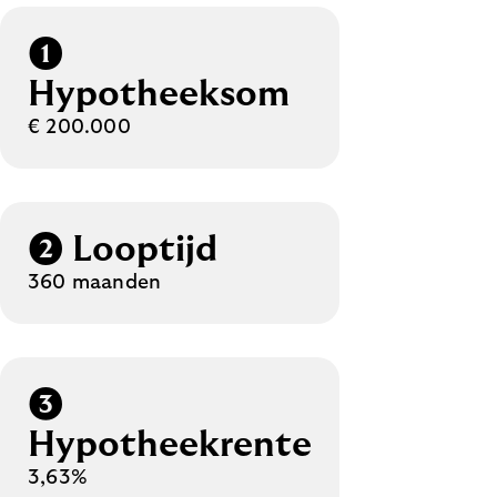
hypotheek gebruikt om
❶
een woning voor eigen
gebruik te kopen,
Hypotheeksom
verbouwen of te
€ 200.000
onderhouden. De
belastingregels kunnen
per aflosvorm
verschillen.
Meer over
❷ Looptijd
hypotheekrenteaftrek
360 maanden
❸
Hypotheekrente
3,63%