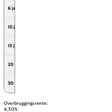
6 jaar
3,74%
3,99%
4,01%
10 jaar
3,84%
4,09%
4,11%
15 jaar
4,10%
4,32%
4,34%
20 jaar
4,20%
4,34%
4,36%
30 jaar
4,26%
4,42%
4,44%
Overbruggingsrente:
4,30%