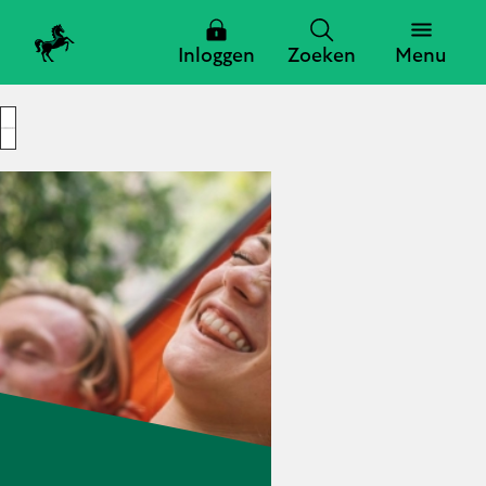
Inloggen
Zoeken
Menu
Let op! Geld lenen kost geld.
Zoeken
Zoeken
Sluiten