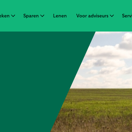
eken
Sparen
Lenen
Voor adviseurs
Serv
ken
en
Sluiten