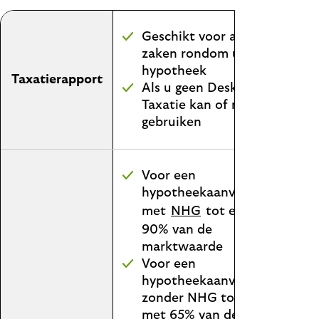
Geschikt voor alle
zaken rondom uw
hypotheek
Taxatierapport
Als u geen Desktop
Taxatie kan of mag
gebruiken
Voor een
hypotheekaanvraag
met
NHG
tot en met
90% van de
marktwaarde
Voor een
hypotheekaanvraag
zonder NHG tot en
met 65% van de