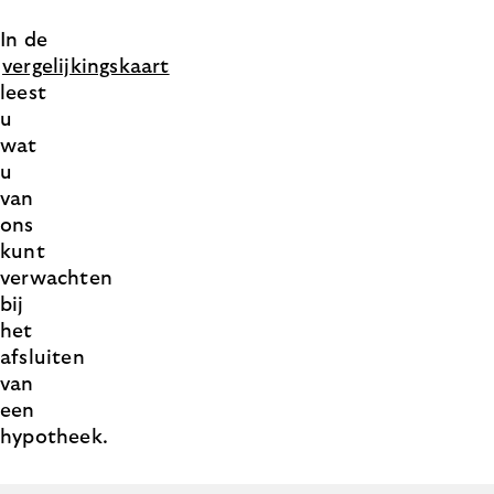
In de
vergelijkingskaart
leest
u
wat
u
van
ons
kunt
verwachten
bij
het
afsluiten
van
een
hypotheek.