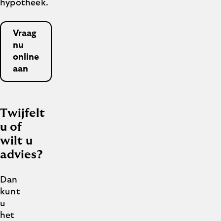
hypotheek.
Vraag
nu
online
aan
Twijfelt
u of
wilt u
advies?
Dan
kunt
u
het