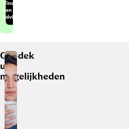
Vind
een
adviseur
Ontdek
uw
mogelijkheden