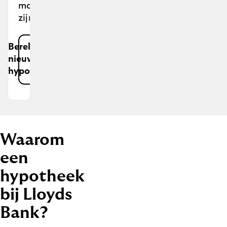
mogelijkheden
zijn.
Bereken
nieuwe
hypotheek
Waarom
een
hypotheek
bij Lloyds
Bank?