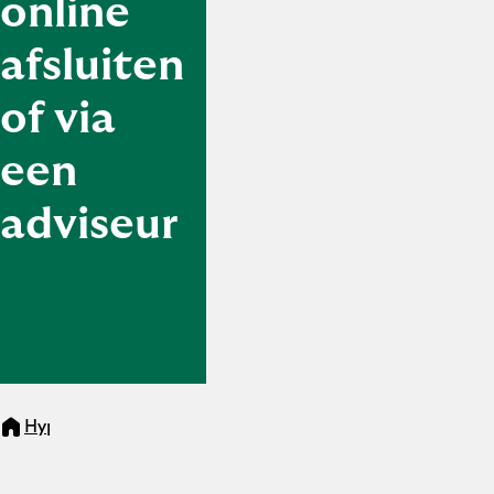
online
afsluiten
of via
een
adviseur
Hypotheken
Aanvragen hypotheek