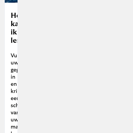
Hoeveel
kan
ik
lenen?
Vul
uw
gegevens
in
en
krijg
een
schatting
van
uw
maximale