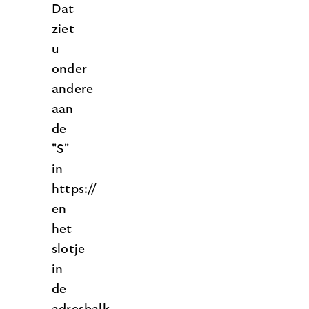
Dat
ziet
u
onder
andere
aan
de
"S"
in
https://
en
het
slotje
in
de