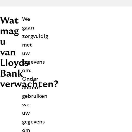
Wat
We
gaan
mag
zorgvuldig
u
met
van
uw
Lloyds
gegevens
om.
Bank
Onder
verwachten?
andere
gebruiken
we
uw
gegevens
om