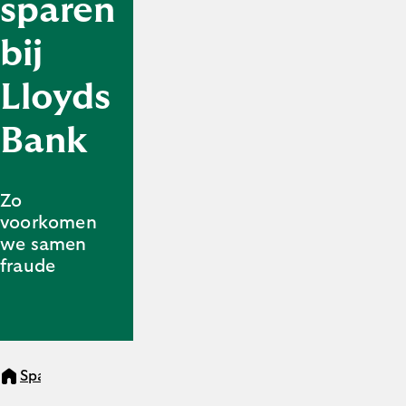
sparen
bij
Lloyds
Bank
Zo
voorkomen
we samen
fraude
Sparen
Veilig sparen