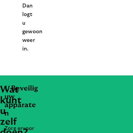
Dan
logt
u
gewoon
weer
in.
Wat
1. Beveilig
uw
kunt
apparate
u
n
zelf
Zorg ervoor
doen?