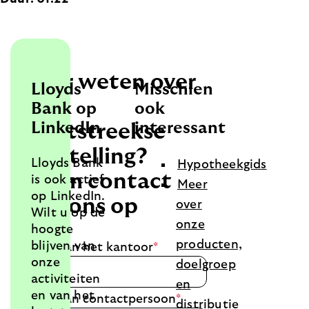
Meer weten over
Lloyds
Misschien
een
Bank op
ook
LinkedIn
interessant
rechtstreekse
aanstelling?
Lloyds Bank
Hypotheekgids
Neem contact
is ook actief
Meer
op LinkedIn.
met ons op
over
Wilt u op de
onze
hoogte
producten,
blijven van
Naam van het kantoor
*
onze
doelgroep
activiteiten
en
en van het
Naam van contactpersoon
*
distributie