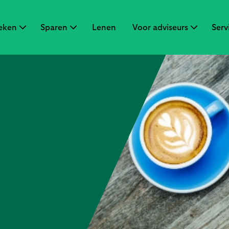
eken
Sparen
Lenen
Voor adviseurs
Serv
ken
en
Sluiten