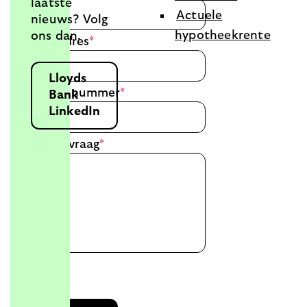
laatste
Actuele
nieuws? Volg
hypotheekrente
ons dan.
E-mailadres
*
Lloyds
Telefoonnummer
*
Bank
LinkedIn
Stel uw vraag
*