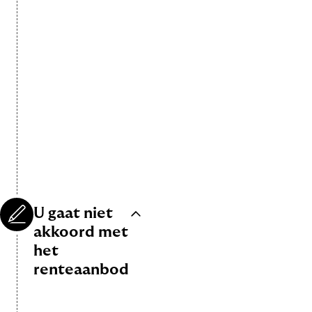
bij
de
brief.
Stuur
het
ondertekende
volmachtformulier
via
e-
mail
naar
mailservicedesk@stater.nl
.
U gaat niet
akkoord met
het
renteaanbod
Gaat