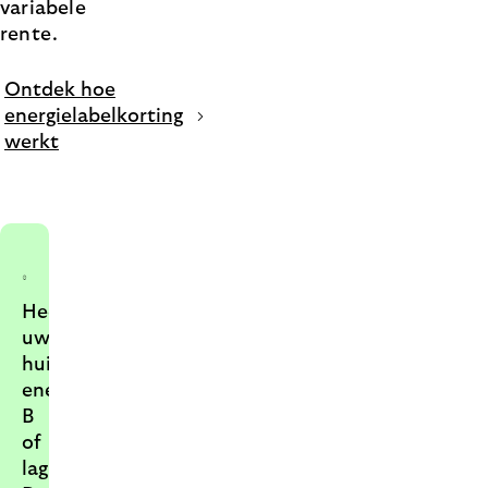
variabele
rente.
Ontdek hoe
energielabelkorting
werkt
Heeft
uw
huis
energielabel
B
of
lager?