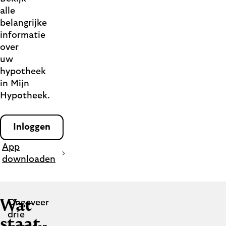
alle
belangrijke
informatie
over
uw
hypotheek
in Mijn
Hypotheek.
Inloggen
App
downloaden
Wat
Ongeveer
drie
staat