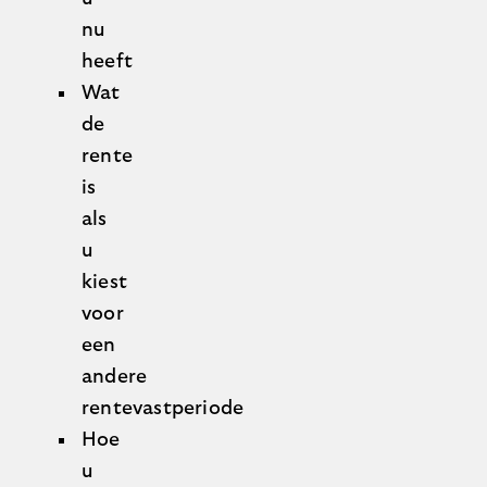
nu
heeft
Wat
de
rente
is
als
u
kiest
voor
een
andere
rentevastperiode
Hoe
u