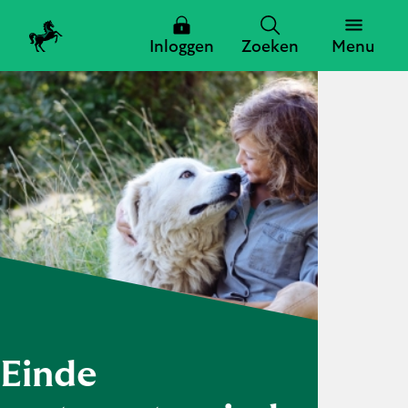
Inloggen
Zoeken
Menu
Zoeken
Zoeken
Sluiten
Einde