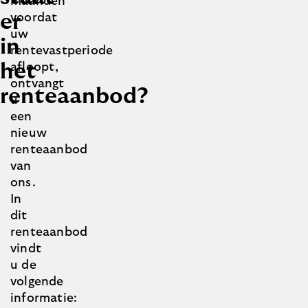
maanden
er
voordat
uw
in
rentevastperiode
het
afloopt,
ontvangt
renteaanbod?
u
een
nieuw
renteaanbod
van
ons.
In
dit
renteaanbod
vindt
u de
volgende
informatie: