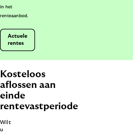
in het
renteaanbod.
Actuele
rentes
Kosteloos
aflossen aan
einde
rentevastperiode
Wilt
u