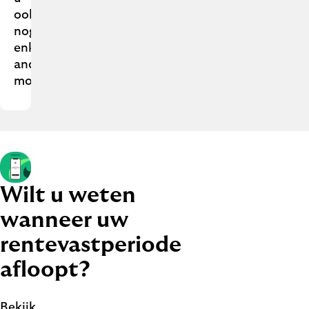
ook
nog
enkele
andere
mogelijkheden.
Wilt u weten
wanneer uw
rentevastperiode
afloopt?
Bekijk