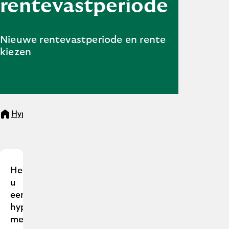
rentevastperiode
Nieuwe rentevastperiode en rente
kiezen
Hypotheken
Einde rentevastperiode
Heeft
u
een
hypotheek
met