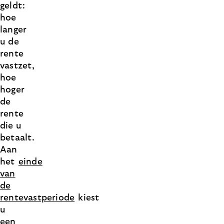
geldt:
hoe
langer
u de
rente
vastzet,
hoe
hoger
de
rente
die u
betaalt.
Aan
het
einde
van
de
rentevastperiode
kiest
u
een