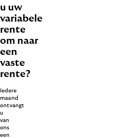
u uw
variabele
rente
om naar
een
vaste
rente?
Iedere
maand
ontvangt
u
van
ons
een