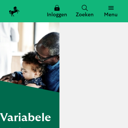
Inloggen
Zoeken
Menu
Zoeken
Zoeken
Sluiten
Variabele