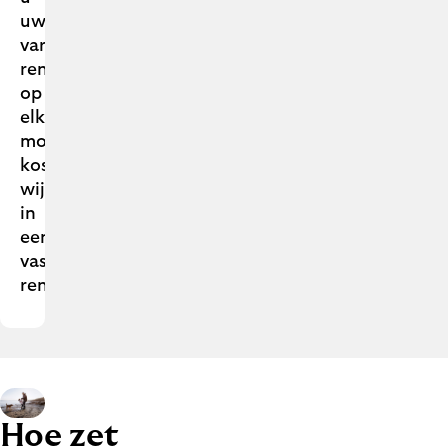
uw
variabele
rente
op
elk
moment
kosteloos
wijzigen
in
een
vaste
rente.
Hoe zet