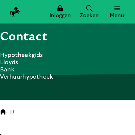
Inloggen
Zoeken
Menu
Contact
Zoeken
Hypotheekgids
Lloyds
Zoeken
Bank
Verhuurhypotheek
Sluiten
...
Lloyds Bank Hypotheekgids
5. Contact