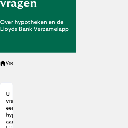
vragen
Over hypotheken en de
Lloyds Bank Verzamelapp
Veelgestelde vragen
U
vraagt
een
hypotheek
aan