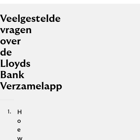
Veelgestelde
vragen
over
de
Lloyds
Bank
Verzamelapp
1
H
o
e
w