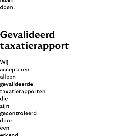
laten
doen.
Gevalideerd
taxatierapport
Wij
accepteren
alleen
gevalideerde
taxatierapporten
die
zijn
gecontroleerd
door
een
erkend