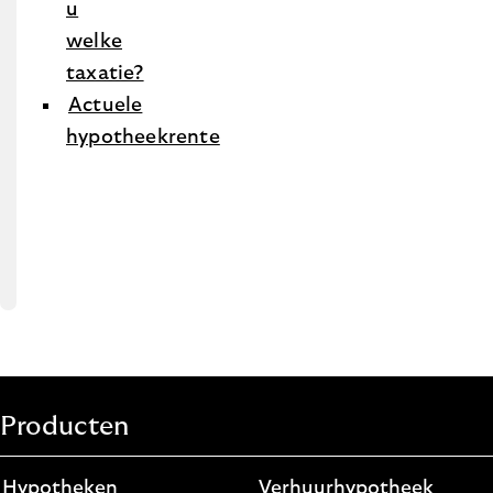
u
welke
taxatie?
Actuele
hypotheekrente
Producten
Hypotheken
Verhuurhypotheek