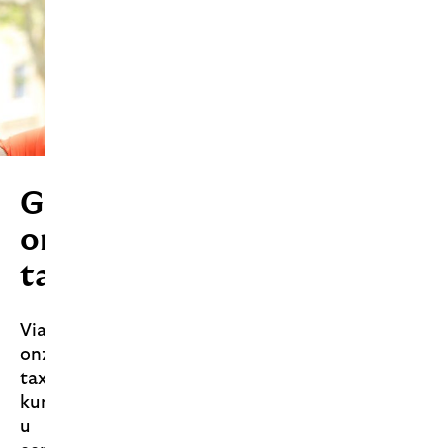
Gebruik
onze
taxatieservice
Via
onze
taxatieservice
kunt
u